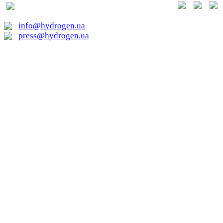
01015, м. Київ, вул. Лаврська
20
info@hydrogen.ua
press@hydrogen.ua