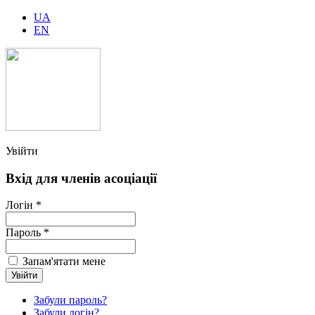
UA
EN
Увійти
Вхід для членів асоціації
Логін *
Пароль *
Запам'ятати мене
Забули пароль?
Забули логін?