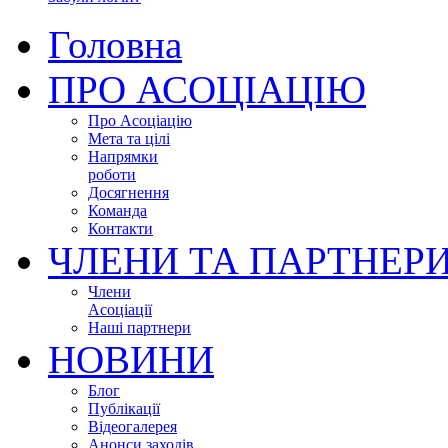
Головна
ПРО АСОЦІАЦІЮ
Про Асоціацію
Мета та цілі
Напрямки
роботи
Досягнення
Команда
Контакти
ЧЛЕНИ ТА ПАРТНЕР
Члени
Асоціації
Наші партнери
НОВИНИ
Блог
Публікації
Відеогалерея
Анонси заходів